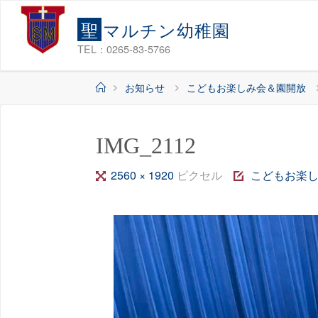
コ
聖
マ
ル
チ
ン
幼
稚
園
ン
テ
TEL：0265-83-5766
ン
ホ
お知らせ
こどもお楽しみ会＆園開放
ツ
ー
へ
ム
ス
IMG_2112
キ
ッ
フ
2560 × 1920
ピクセル
こどもお楽
プ
ル
サ
イ
ズ