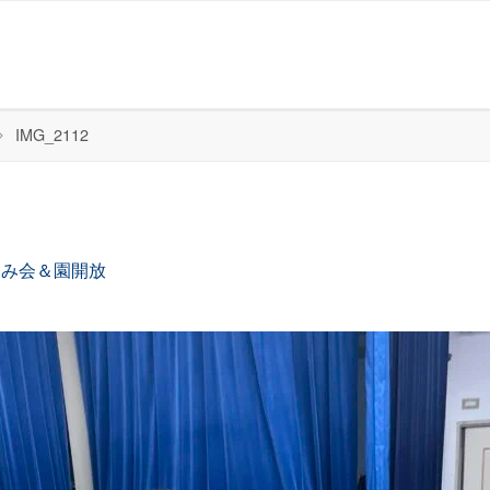
IMG_2112
しみ会＆園開放