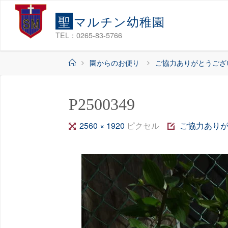
コ
聖
マ
ル
チ
ン
幼
稚
園
ン
テ
TEL：0265-83-5766
ン
ホ
園からのお便り
ご協力ありがとうござ
ツ
ー
へ
ム
ス
P2500349
キ
ッ
フ
2560 × 1920
ピクセル
ご協力あり
プ
ル
サ
イ
ズ