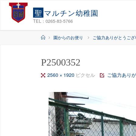
コ
聖
マ
ル
チ
ン
幼
稚
園
ン
テ
TEL：0265-83-5766
ン
ホ
園からのお便り
ご協力ありがとうござ
ツ
ー
へ
ム
ス
P2500352
キ
ッ
フ
2560 × 1920
ピクセル
ご協力あり
プ
ル
サ
イ
ズ