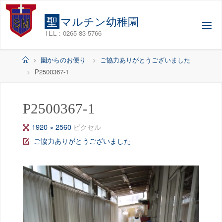
コ
ン
聖
マ
ル
チ
ン
幼
稚
園
テ
TEL：0265-83-5766
ン
ツ
ホ
園からのお便り
ご協力ありがとうございました
へ
ー
P2500367-1
ス
ム
キ
ッ
P2500367-1
プ
フ
1920 × 2560
ピクセル
ル
ご協力ありがとうございました
サ
イ
ズ