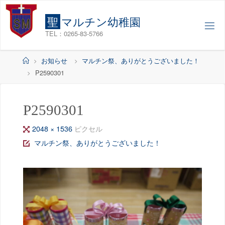
コ
ン
聖
マ
ル
チ
ン
幼
稚
園
テ
TEL：0265-83-5766
ン
ツ
ホ
お知らせ
マルチン祭、ありがとうございました！
へ
ー
P2590301
ス
ム
キ
ッ
P2590301
プ
フ
2048 × 1536
ピクセル
ル
マルチン祭、ありがとうございました！
サ
イ
ズ