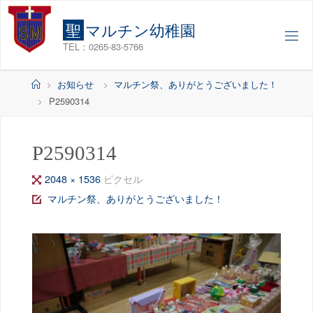
コ
ン
聖
マ
ル
チ
ン
幼
稚
園
テ
TEL：0265-83-5766
ン
ツ
ホ
お知らせ
マルチン祭、ありがとうございました！
へ
ー
P2590314
ス
ム
キ
ッ
P2590314
プ
フ
2048 × 1536
ピクセル
ル
マルチン祭、ありがとうございました！
サ
イ
ズ