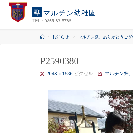
コ
聖
マ
ル
チ
ン
幼
稚
園
ン
テ
TEL：0265-83-5766
ン
ホ
お知らせ
マルチン祭、ありがとうござ
ツ
ー
へ
ム
ス
P2590380
キ
ッ
フ
2048 × 1536
ピクセル
マルチン祭
プ
ル
サ
イ
ズ