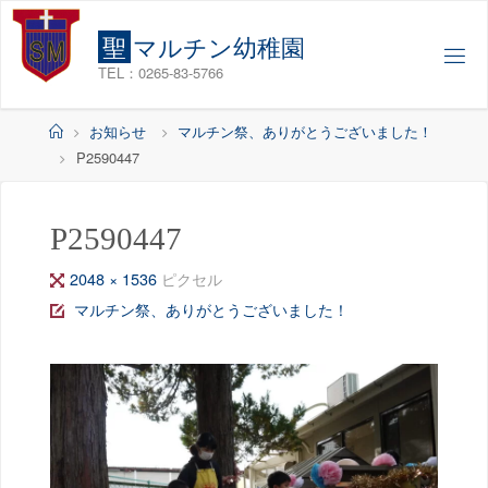
コ
ン
聖
マ
ル
チ
ン
幼
稚
園
テ
TEL：0265-83-5766
ン
ツ
ホ
お知らせ
マルチン祭、ありがとうございました！
へ
ー
P2590447
ス
ム
キ
ッ
P2590447
プ
フ
2048 × 1536
ピクセル
ル
マルチン祭、ありがとうございました！
サ
イ
ズ