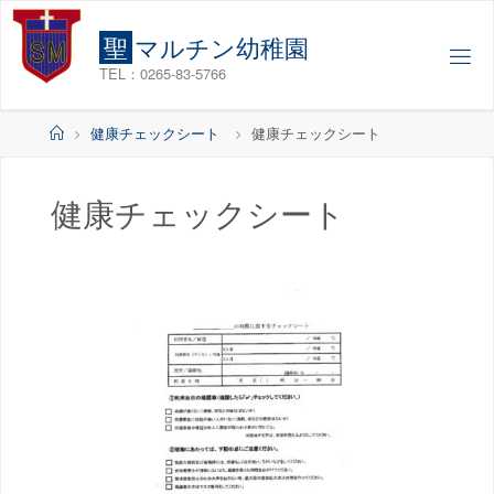
コ
ン
聖
マ
ル
チ
ン
幼
稚
園
テ
TEL：0265-83-5766
ン
ツ
ホ
健康チェックシート
健康チェックシート
へ
ー
ス
ム
キ
健康チェックシート
ッ
プ