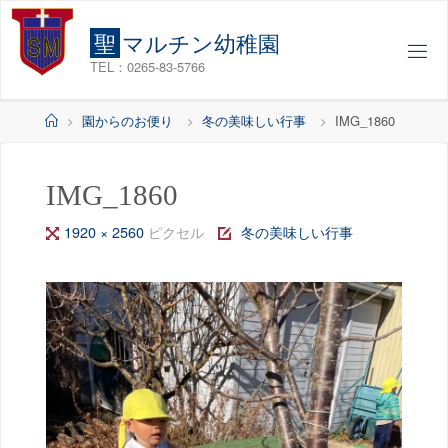
コ
ン
聖
マ
ル
チ
ン
幼
稚
園
テ
TEL：0265-83-5766
ン
ツ
ホ
園からのお便り
冬の美味しい行事
IMG_1860
へ
ー
ス
ム
キ
IMG_1860
ッ
フ
1920 × 2560
ピクセル
冬の美味しい行事
プ
ル
サ
イ
ズ