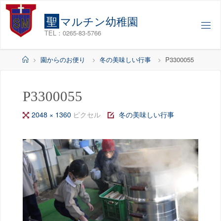
コ
ン
聖
マ
ル
チ
ン
幼
稚
園
テ
TEL：0265-83-5766
ン
ツ
ホ
園からのお便り
冬の美味しい行事
P3300055
へ
ー
ス
ム
キ
P3300055
ッ
フ
2048 × 1360
ピクセル
冬の美味しい行事
プ
ル
サ
イ
ズ