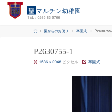
コ
聖
マ
ル
チ
ン
幼
稚
園
ン
テ
TEL：0265-83-5766
ン
ホ
園からのお便り
卒園式
P2630755
ツ
ー
へ
ム
ス
P2630755-1
キ
ッ
フ
1536 × 2048
ピクセル
卒園式
プ
ル
サ
イ
ズ