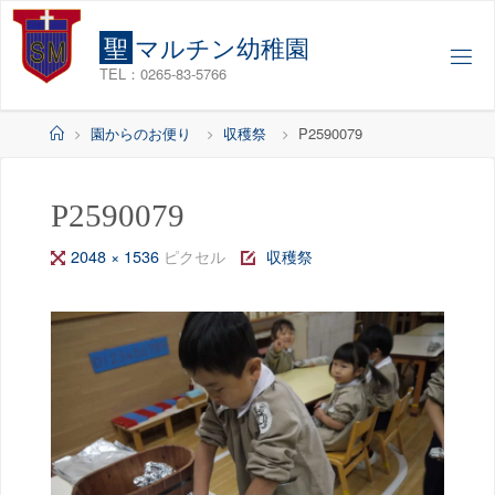
コ
ン
聖
マ
ル
チ
ン
幼
稚
園
テ
TEL：0265-83-5766
ン
ツ
ホ
園からのお便り
収穫祭
P2590079
へ
ー
ス
ム
キ
P2590079
ッ
フ
2048 × 1536
ピクセル
収穫祭
プ
ル
サ
イ
ズ