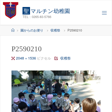
コ
ン
聖
マ
ル
チ
ン
幼
稚
園
テ
TEL：0265-83-5766
ン
ツ
ホ
園からのお便り
収穫祭
P2590210
へ
ー
ス
ム
キ
P2590210
ッ
フ
2048 × 1536
ピクセル
収穫祭
プ
ル
サ
イ
ズ