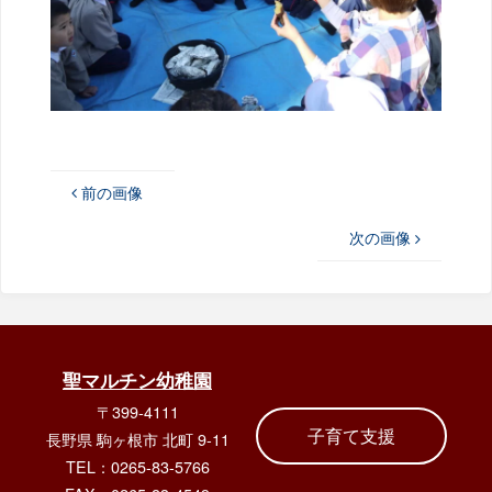
前の画像
次の画像
聖マルチン幼稚園
〒399-4111
子育て支援
長野県 駒ヶ根市 北町 9-11
TEL：0265-83-5766