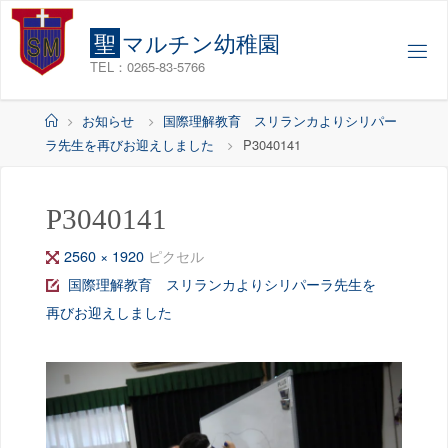
コ
ン
聖
マ
ル
チ
ン
幼
稚
園
テ
TEL：0265-83-5766
ン
ツ
ホ
お知らせ
国際理解教育 スリランカよりシリパー
へ
ー
ラ先生を再びお迎えしました
P3040141
ス
ム
キ
ッ
P3040141
プ
フ
2560 × 1920
ピクセル
ル
国際理解教育 スリランカよりシリパーラ先生を
サ
再びお迎えしました
イ
ズ