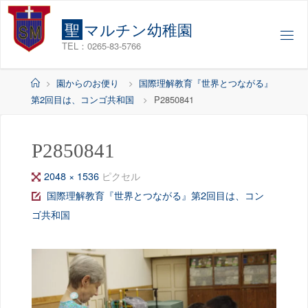
コ
ン
聖
マ
ル
チ
ン
幼
稚
園
テ
TEL：0265-83-5766
ン
ツ
ホ
園からのお便り
国際理解教育『世界とつながる』
へ
ー
第2回目は、コンゴ共和国
P2850841
ス
ム
キ
ッ
P2850841
プ
フ
2048 × 1536
ピクセル
ル
国際理解教育『世界とつながる』第2回目は、コン
サ
ゴ共和国
イ
ズ