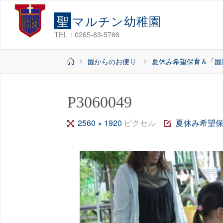
コ
聖
マ
ル
チ
ン
幼
稚
園
ン
テ
TEL：0265-83-5766
ン
ホ
園からのお便り
夏休み希望保育＆「園
ツ
ー
へ
ム
ス
P3060049
キ
ッ
フ
2560 × 1920
ピクセル
夏休み希望
プ
ル
サ
イ
ズ