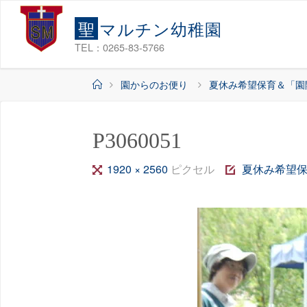
コ
聖
マ
ル
チ
ン
幼
稚
園
ン
テ
TEL：0265-83-5766
ン
ホ
園からのお便り
夏休み希望保育＆「園
ツ
ー
へ
ム
ス
P3060051
キ
ッ
フ
1920 × 2560
ピクセル
夏休み希望
プ
ル
サ
イ
ズ