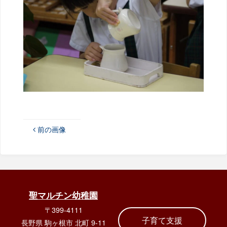
前の画像
聖マルチン幼稚園
〒399-4111
子育て支援
長野県 駒ヶ根市 北町 9-11