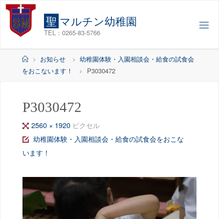
コ
ン
聖
マ
ル
チ
ン
幼
稚
園
テ
TEL：0265-83-5766
ン
ツ
ホ
お知らせ
幼稚園体験・入園相談会・給食の試食会
へ
ー
をおこないます！
P3030472
ス
ム
キ
ッ
P3030472
プ
フ
2560 × 1920
ピクセル
ル
幼稚園体験・入園相談会・給食の試食会をおこな
サ
います！
イ
ズ