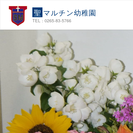
コ
聖
マ
ル
チ
ン
幼
稚
園
ン
テ
TEL：0265-83-5766
ン
ツ
へ
ス
キ
ッ
プ