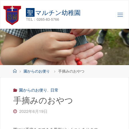
コ
ン
聖
マ
ル
チ
ン
幼
稚
園
テ
TEL：0265-83-5766
ン
ツ
へ
ス
キ
ッ
プ
ホ
園からのお便り
手摘みのおやつ
ー
ム
園からのお便り
,
日常
手摘みのおやつ
2022年6月19日