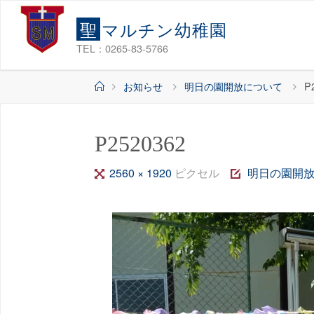
コ
聖
マ
ル
チ
ン
幼
稚
園
ン
テ
TEL：0265-83-5766
ン
ホ
お知らせ
明日の園開放について
P
ツ
ー
へ
ム
ス
P2520362
キ
ッ
フ
2560 × 1920
ピクセル
明日の園開
プ
ル
サ
イ
ズ