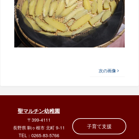
次の画像
聖マルチン幼稚園
〒399-4111
子育て支援
長野県 駒ヶ根市 北町 9-11
TEL：0265-83-5766