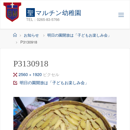
コ
ン
聖
マ
ル
チ
ン
幼
稚
園
テ
TEL：0265-83-5766
ン
ツ
ホ
お知らせ
明日の園開放は「子どもお楽しみ会」
へ
ー
P3130918
ス
ム
キ
ッ
P3130918
プ
フ
2560 × 1920
ピクセル
ル
明日の園開放は「子どもお楽しみ会」
サ
イ
ズ