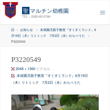
コ
ン
聖
マ
ル
チ
ン
幼
稚
園
テ
TEL：0265-83-5766
ン
ツ
ホ
お知らせ
未就園児親子教室『すくすくランド』6
へ
ー
月19日（木）リトミック 7月2日（水）わらべうた
ス
ム
P3220549
キ
ッ
P3220549
プ
フ
2048 × 1360
ピクセル
ル
未就園児親子教室『すくすくランド』6月19日
サ
（木）リトミック 7月2日（水）わらべうた
イ
ズ