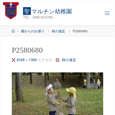
コ
ン
聖
マ
ル
チ
ン
幼
稚
園
テ
TEL：0265-83-5766
ン
ツ
ホ
園からのお便り
秋の遠足
P2580680
へ
ー
ス
ム
キ
P2580680
ッ
フ
2048 × 1360
ピクセル
秋の遠足
プ
ル
サ
イ
ズ