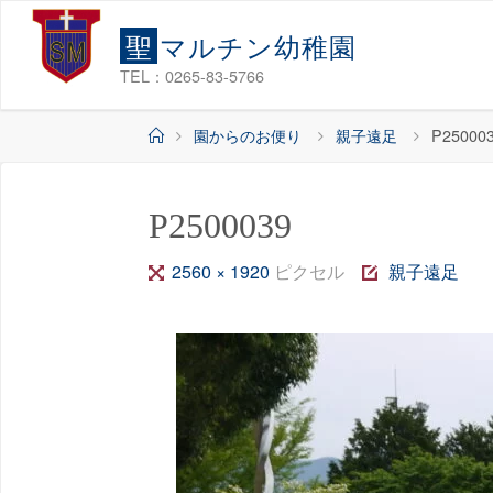
コ
聖
マ
ル
チ
ン
幼
稚
園
ン
テ
TEL：0265-83-5766
ン
ホ
園からのお便り
親子遠足
P25000
ツ
ー
へ
ム
ス
P2500039
キ
ッ
フ
2560 × 1920
ピクセル
親子遠足
プ
ル
サ
イ
ズ