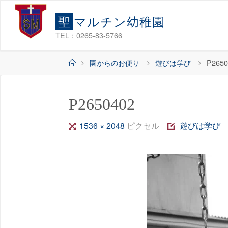
コ
聖
マ
ル
チ
ン
幼
稚
園
ン
テ
TEL：0265-83-5766
ン
ホ
園からのお便り
遊びは学び
P2650
ツ
ー
へ
ム
ス
P2650402
キ
ッ
フ
1536 × 2048
ピクセル
遊びは学び
プ
ル
サ
イ
ズ