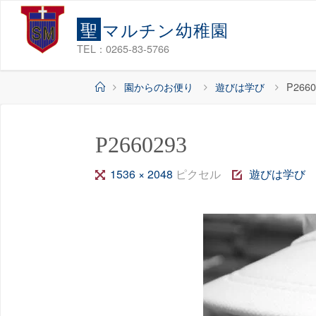
コ
聖
マ
ル
チ
ン
幼
稚
園
ン
テ
TEL：0265-83-5766
ン
ホ
園からのお便り
遊びは学び
P2660
ツ
ー
へ
ム
ス
P2660293
キ
ッ
フ
1536 × 2048
ピクセル
遊びは学び
プ
ル
サ
イ
ズ