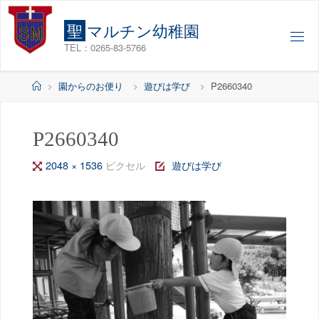
コ
ン
聖
マ
ル
チ
ン
幼
稚
園
テ
TEL：0265-83-5766
ン
ツ
ホ
園からのお便り
遊びは学び
P2660340
へ
ー
ス
ム
キ
P2660340
ッ
フ
2048 × 1536
ピクセル
遊びは学び
プ
ル
サ
イ
ズ