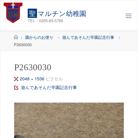
コ
ン
聖
マ
ル
チ
ン
幼
稚
園
テ
TEL：0265-83-5766
ン
ツ
ホ
園からのお便り
遊んであそんだ卒園記念行事
へ
ー
P2630030
ス
ム
キ
ッ
P2630030
プ
フ
2048 × 1536
ピクセル
ル
遊んであそんだ卒園記念行事
サ
イ
ズ