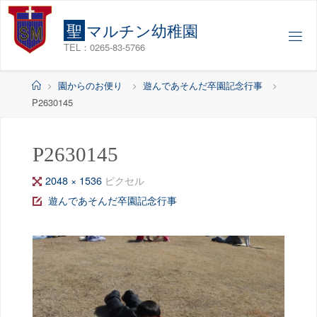
コ
ン
聖
マ
ル
チ
ン
幼
稚
園
テ
TEL：0265-83-5766
ン
ツ
ホ
園からのお便り
遊んであそんだ卒園記念行事
へ
ー
P2630145
ス
ム
キ
ッ
P2630145
プ
フ
2048 × 1536
ピクセル
ル
遊んであそんだ卒園記念行事
サ
イ
ズ