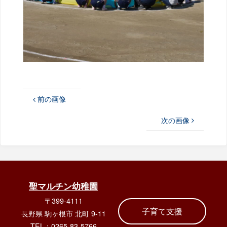
前の画像
次の画像
聖マルチン幼稚園
〒399-4111
子育て支援
長野県 駒ヶ根市 北町 9-11
TEL：0265-83-5766