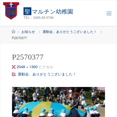
コ
ン
聖
マ
ル
チ
ン
幼
稚
園
テ
TEL：0265-83-5766
ン
ツ
ホ
お知らせ
運動会、ありがとうございました！
へ
ー
P2570377
ス
ム
キ
ッ
P2570377
プ
フ
2048 × 1360
ピクセル
ル
運動会、ありがとうございました！
サ
イ
ズ