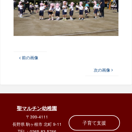
前の画像
次の画像
聖マルチン幼稚園
〒399-4111
子育て支援
長野県 駒ヶ根市 北町 9-11
TEL：0265-83-5766