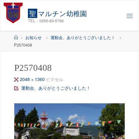
コ
ン
聖
マ
ル
チ
ン
幼
稚
園
テ
TEL：0265-83-5766
ン
ツ
ホ
お知らせ
運動会、ありがとうございました！
へ
ー
P2570408
ス
ム
キ
ッ
P2570408
プ
フ
2048 × 1360
ピクセル
ル
運動会、ありがとうございました！
サ
イ
ズ