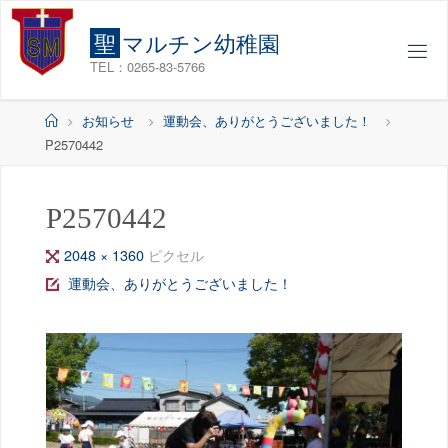
コ
ン
聖
マ
ル
チ
ン
幼
稚
園
テ
TEL：0265-83-5766
ン
ツ
ホ
お知らせ
運動会、ありがとうございました！
へ
ー
P2570442
ス
ム
キ
ッ
P2570442
プ
フ
2048 × 1360
ピクセル
ル
運動会、ありがとうございました！
サ
イ
ズ