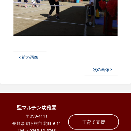
前の画像
次の画像
聖マルチン幼稚園
〒399-4111
子育て支援
長野県 駒ヶ根市 北町 9-11
TEL：0265-83-5766