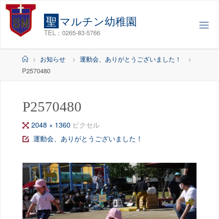
コ
ン
聖
マ
ル
チ
ン
幼
稚
園
テ
TEL：0265-83-5766
ン
ツ
ホ
お知らせ
運動会、ありがとうございました！
へ
ー
P2570480
ス
ム
キ
ッ
P2570480
プ
フ
2048 × 1360
ピクセル
ル
運動会、ありがとうございました！
サ
イ
ズ