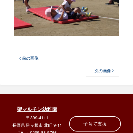
前の画像
次の画像
聖マルチン幼稚園
〒399-4111
子育て支援
長野県 駒ヶ根市 北町 9-11
TEL：0265-83-5766