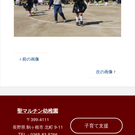
前の画像
次の画像
聖マルチン幼稚園
〒399-4111
子育て支援
長野県 駒ヶ根市 北町 9-11
TEL：0265-83-5766