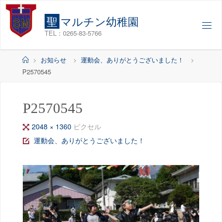
コ
ン
聖
マ
ル
チ
ン
幼
稚
園
テ
TEL：0265-83-5766
ン
ツ
ホ
お知らせ
運動会、ありがとうございました！
へ
ー
P2570545
ス
ム
キ
ッ
P2570545
プ
フ
2048 × 1360
ピクセル
ル
運動会、ありがとうございました！
サ
イ
ズ