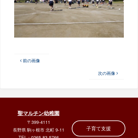
前の画像
次の画像
聖マルチン幼稚園
〒399-4111
子育て支援
長野県 駒ヶ根市 北町 9-11
TEL：0265-83-5766