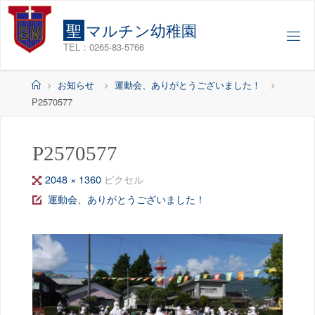
コ
ン
聖
マ
ル
チ
ン
幼
稚
園
テ
TEL：0265-83-5766
ン
ツ
ホ
お知らせ
運動会、ありがとうございました！
へ
ー
P2570577
ス
ム
キ
ッ
P2570577
プ
フ
2048 × 1360
ピクセル
ル
運動会、ありがとうございました！
サ
イ
ズ