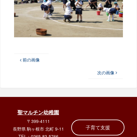
前の画像
次の画像
聖マルチン幼稚園
〒399-4111
子育て支援
長野県 駒ヶ根市 北町 9-11
TEL：0265-83-5766