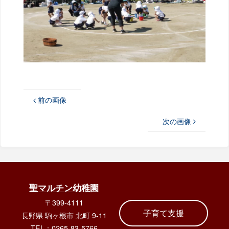
前の画像
次の画像
聖マルチン幼稚園
〒399-4111
子育て支援
長野県 駒ヶ根市 北町 9-11
TEL：0265-83-5766