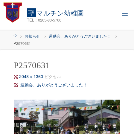
コ
ン
聖
マ
ル
チ
ン
幼
稚
園
テ
TEL：0265-83-5766
ン
ツ
ホ
お知らせ
運動会、ありがとうございました！
へ
ー
P2570631
ス
ム
キ
ッ
P2570631
プ
フ
2048 × 1360
ピクセル
ル
運動会、ありがとうございました！
サ
イ
ズ