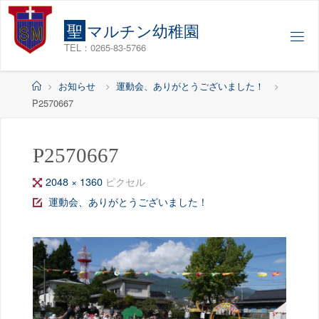
コ
ン
聖
マ
ル
チ
ン
幼
稚
園
テ
TEL：0265-83-5766
ン
ツ
ホ
お知らせ
運動会、ありがとうございました！
へ
ー
P2570667
ス
ム
キ
ッ
P2570667
プ
フ
2048 × 1360
ピクセル
ル
運動会、ありがとうございました！
サ
イ
ズ