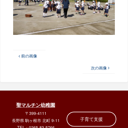
前の画像
次の画像
聖マルチン幼稚園
〒399-4111
子育て支援
長野県 駒ヶ根市 北町 9-11
TEL：0265-83-5766