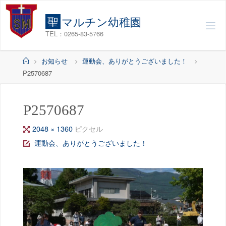
コ
ン
聖
マ
ル
チ
ン
幼
稚
園
テ
TEL：0265-83-5766
ン
ツ
ホ
お知らせ
運動会、ありがとうございました！
へ
ー
P2570687
ス
ム
キ
ッ
P2570687
プ
フ
2048 × 1360
ピクセル
ル
運動会、ありがとうございました！
サ
イ
ズ