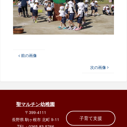
前の画像
次の画像
聖マルチン幼稚園
〒399-4111
子育て支援
長野県 駒ヶ根市 北町 9-11
TEL：0265-83-5766