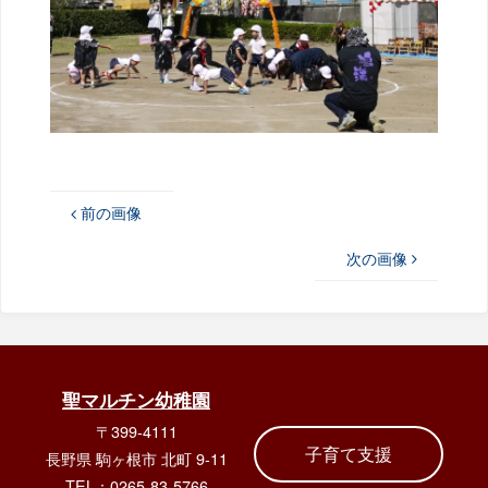
前の画像
次の画像
聖マルチン幼稚園
〒399-4111
子育て支援
長野県 駒ヶ根市 北町 9-11
TEL：0265-83-5766