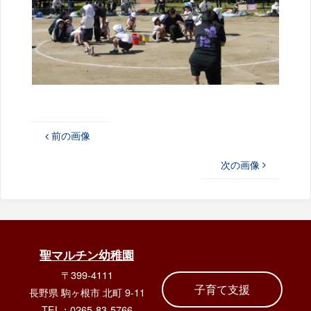
前の画像
次の画像
聖マルチン幼稚園
〒399-4111
子育て支援
長野県 駒ヶ根市 北町 9-11
TEL：0265-83-5766