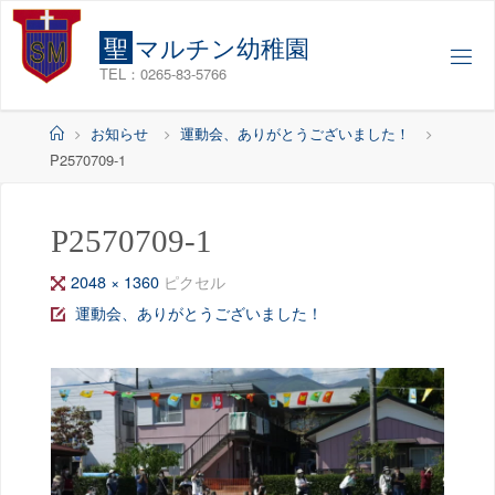
コ
ン
聖
マ
ル
チ
ン
幼
稚
園
テ
TEL：0265-83-5766
ン
ツ
ホ
お知らせ
運動会、ありがとうございました！
へ
ー
P2570709-1
ス
ム
キ
ッ
P2570709-1
プ
フ
2048 × 1360
ピクセル
ル
運動会、ありがとうございました！
サ
イ
ズ