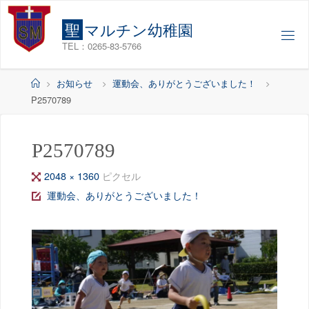
コ
ン
聖
マ
ル
チ
ン
幼
稚
園
テ
TEL：0265-83-5766
ン
ツ
ホ
お知らせ
運動会、ありがとうございました！
へ
ー
P2570789
ス
ム
キ
ッ
P2570789
プ
フ
2048 × 1360
ピクセル
ル
運動会、ありがとうございました！
サ
イ
ズ