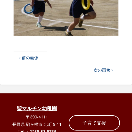
前の画像
次の画像
聖マルチン幼稚園
〒399-4111
子育て支援
長野県 駒ヶ根市 北町 9-11
TEL：0265-83-5766