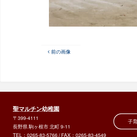
前の画像
聖マルチン幼稚園
〒399-4111
子
長野県 駒ヶ根市 北町 9-11
TEL：0265-83-5766
/
FAX：0265-83-4549