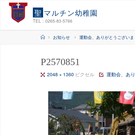
コ
聖
マ
ル
チ
ン
幼
稚
園
ン
テ
TEL：0265-83-5766
ン
ホ
お知らせ
運動会、ありがとうございま
ツ
ー
へ
ム
ス
P2570851
キ
ッ
フ
2048 × 1360
ピクセル
運動会、あ
プ
ル
サ
イ
ズ