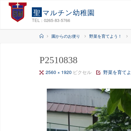
コ
聖
マ
ル
チ
ン
幼
稚
園
ン
テ
TEL：0265-83-5766
ン
ホ
園からのお便り
野菜を育てよう！
ツ
ー
へ
ム
ス
P2510838
キ
ッ
フ
2560 × 1920
ピクセル
野菜を育て
プ
ル
サ
イ
ズ