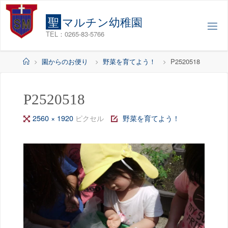
コ
ン
聖
マ
ル
チ
ン
幼
稚
園
テ
TEL：0265-83-5766
ン
ツ
ホ
園からのお便り
野菜を育てよう！
P2520518
へ
ー
ス
ム
キ
P2520518
ッ
フ
2560 × 1920
ピクセル
野菜を育てよう！
プ
ル
サ
イ
ズ