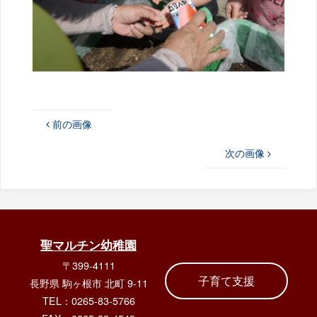
前の画像
次の画像
聖マルチン幼稚園
〒399-4111
子育て支援
長野県 駒ヶ根市 北町 9-11
TEL：0265-83-5766