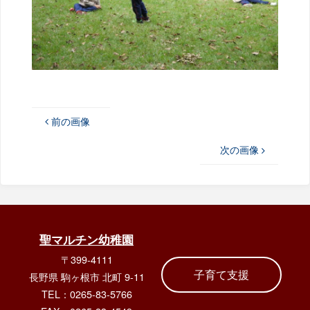
前の画像
次の画像
聖マルチン幼稚園
〒399-4111
子育て支援
長野県 駒ヶ根市 北町 9-11
TEL：0265-83-5766