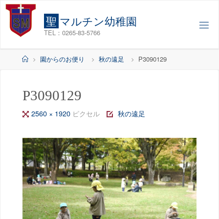
コ
ン
聖
マ
ル
チ
ン
幼
稚
園
テ
TEL：0265-83-5766
ン
ツ
ホ
園からのお便り
秋の遠足
P3090129
へ
ー
ス
ム
キ
P3090129
ッ
フ
2560 × 1920
ピクセル
秋の遠足
プ
ル
サ
イ
ズ