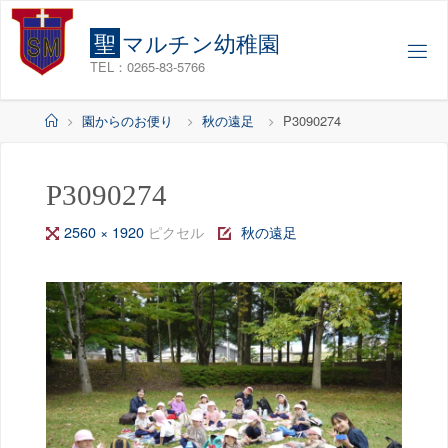
コ
ン
聖
マ
ル
チ
ン
幼
稚
園
テ
TEL：0265-83-5766
ン
ツ
ホ
園からのお便り
秋の遠足
P3090274
へ
ー
ス
ム
キ
P3090274
ッ
フ
2560 × 1920
ピクセル
秋の遠足
プ
ル
サ
イ
ズ