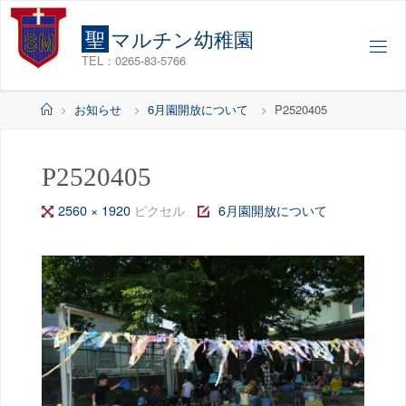
コ
ン
聖
マ
ル
チ
ン
幼
稚
園
テ
TEL：0265-83-5766
ン
ツ
ホ
お知らせ
6月園開放について
P2520405
へ
ー
ス
ム
キ
P2520405
ッ
フ
2560 × 1920
ピクセル
6月園開放について
プ
ル
サ
イ
ズ